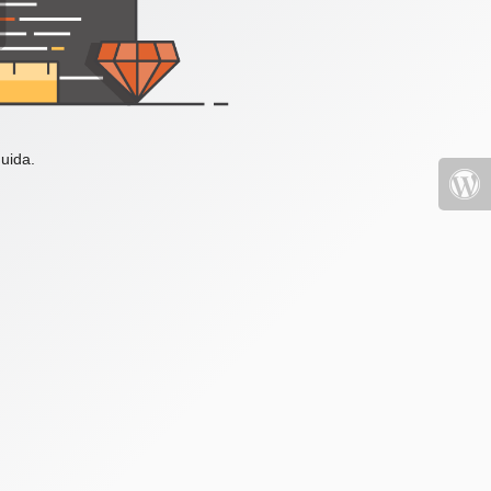
uida.