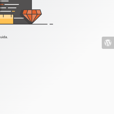
uida.