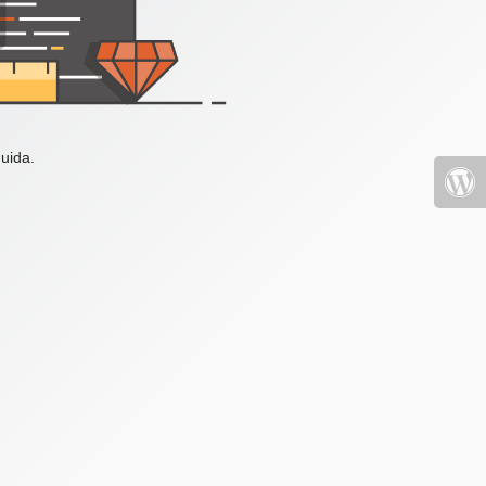
uida.