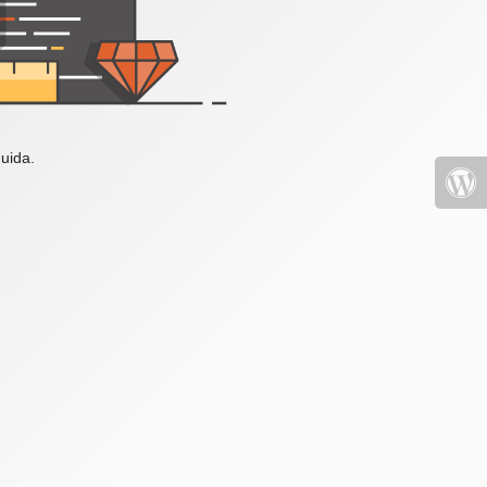
uida.